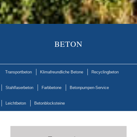
BETON
Transportbeton
Klimafreundliche Betone
Recyclingbeton
Stahlfaserbeton
Farbbetone
Betonpumpen-Service
Leichtbeton
Betonblocksteine