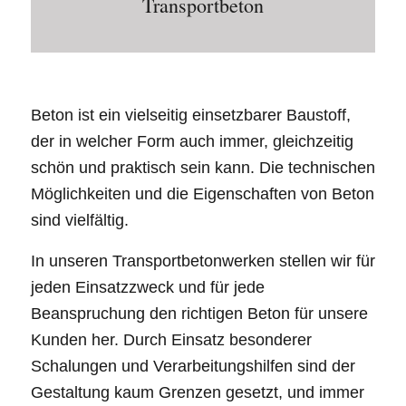
Transportbeton
Beton ist ein vielseitig einsetzbarer Baustoff,
der in welcher Form auch immer, gleichzeitig
schön und praktisch sein kann. Die technischen
Möglichkeiten und die Eigenschaften von Beton
sind vielfältig.
In unseren Transportbetonwerken stellen wir für
jeden Einsatzzweck und für jede
Beanspruchung den richtigen Beton für unsere
Kunden her. Durch Einsatz besonderer
Schalungen und Verarbeitungshilfen sind der
Gestaltung kaum Grenzen gesetzt, und immer