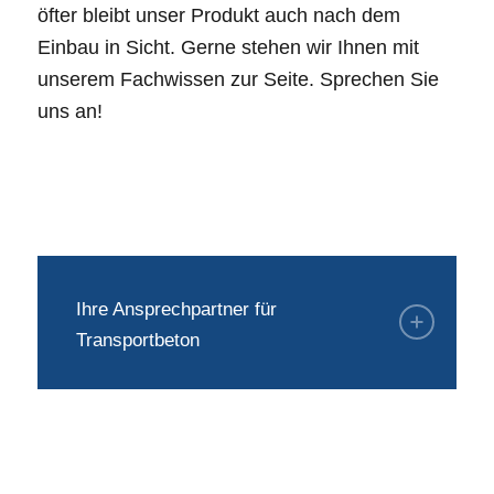
öfter bleibt unser Produkt auch nach dem
Einbau in Sicht. Gerne stehen wir Ihnen mit
unserem Fachwissen zur Seite. Sprechen Sie
uns an!
Ihre Ansprechpartner für
Transportbeton