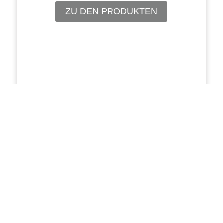
ZU DEN PRODUKTEN
SIE HABEN INTERESSE AN
LOGISTIKLÖSUNGEN?