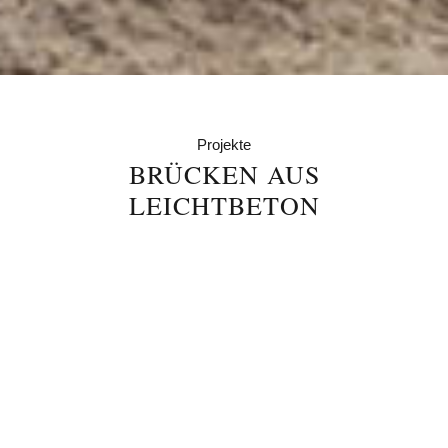
Projekte
BRÜCKEN AUS
LEICHTBETON
Heide-Transportbeton GmbH liefert insgesamt
622 Kubikmeter Leichtbeton für
Fledermausbrücken in Celle