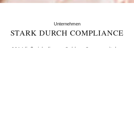
Unternehmen
STARK DURCH COMPLIANCE
2014 ließ sich die von Saldern Gruppe mit dem
Hamburger Compliance Zertifikat auszeichnen.
Es sollte ein klares Zeichen setzen: Wir stehen
für rechtmäßiges Handeln. Das Compliance-
System hat sich seitdem bewährt, vor allem
stärkt es die Wertekultur des Unternehmens.
Die Rolle des Ombudsmanns spielt dabei eine
wichtige Rolle.