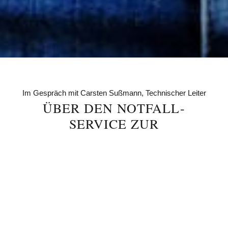
Im Gespräch mit Carsten Sußmann, Technischer Leiter
ÜBER DEN NOTFALL-
SERVICE ZUR
FÜHRUNGSVERANTWORTUNG
Carsten Sußmann wollte eigentlich einfach nur
seine Arbeit machen. Keine große Karriere,
keine Führungsverantwortung. Doch
Eigeninitiative fällt auf – auch wenn man das
gar nicht beabsichtigt. Wie aus einem