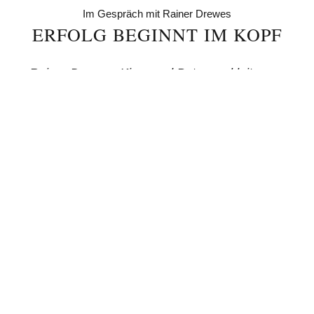
Im Gespräch mit Rainer Drewes
ERFOLG BEGINNT IM KOPF
Rainer Drewes, Kies- und Betonwerkleiter am
Standort Marbostel in Wietzendorf, über
Motivation, Unternehmenskultur und was uns
Marathonlaufen lehren kann.
„Was mich jeden Tag aufs Neue antreibt, sind
zufriedene Kunden“, sagt Rainer Drewes. „Am
Ende des Tages sagen zu können, wir haben
unser Bestes gegeben und der Kunde ist