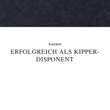
Karriere
ERFOLGREICH ALS KIPPER-
DISPONENT
Michael Koop kam 1996 als Quereinsteiger zur
von Saldern Logistik GmbH & Co. KG (ehemals
Gleimius Transporte GmbH & Co. KG). Bevor er
in die Disposition wechselte, arbeitet er selbst
als LKW-Fahrer. Die Erfahrung kommt ihm bis
heute zugute.