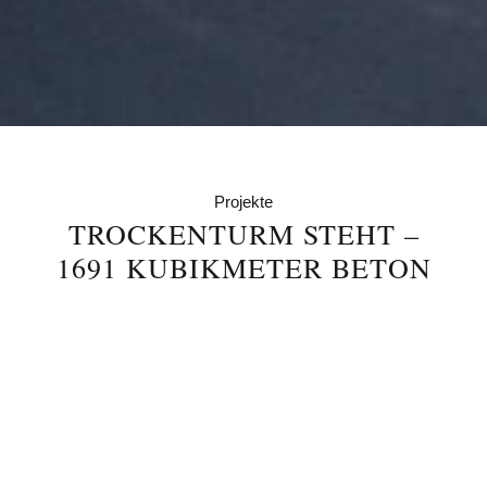
Projekte
TROCKENTURM STEHT –
1691 KUBIKMETER BETON
INNERHALB VON 243
STUNDEN GELIEFERT
Fertigstellung des Trockenturms III der Molkerei
Ammerland eG im Juni 2023 innerhalb von 12
Tagen. Die Fertigbeton von Saldern GmbH &